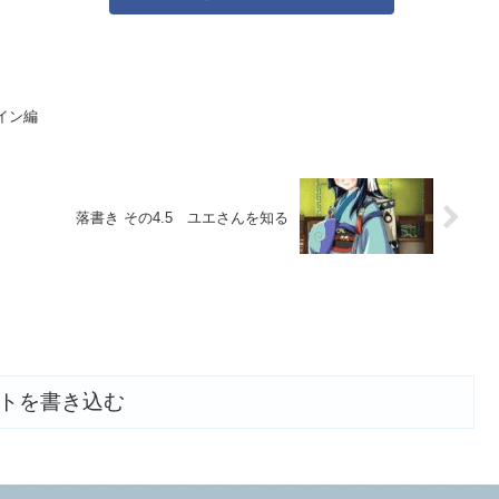
イン編
落書き その4.5 ユエさんを知る
トを書き込む