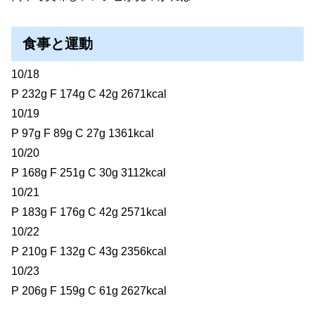
食事と運動
10/18
P 232g F 174g C 42g 2671kcal
10/19
P 97g F 89g C 27g 1361kcal
10/20
P 168g F 251g C 30g 3112kcal
10/21
P 183g F 176g C 42g 2571kcal
10/22
P 210g F 132g C 43g 2356kcal
10/23
P 206g F 159g C 61g 2627kcal