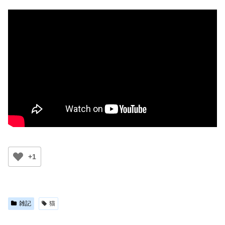
+1
雑記
猫