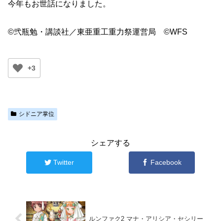
今年もお世話になりました。
©弐瓶勉・講談社／東亜重工重力祭運営局 ©WFS
+3
シドニア掌位
シェアする
Twitter
Facebook
ルンファク2 マナ・アリシア・セシリー